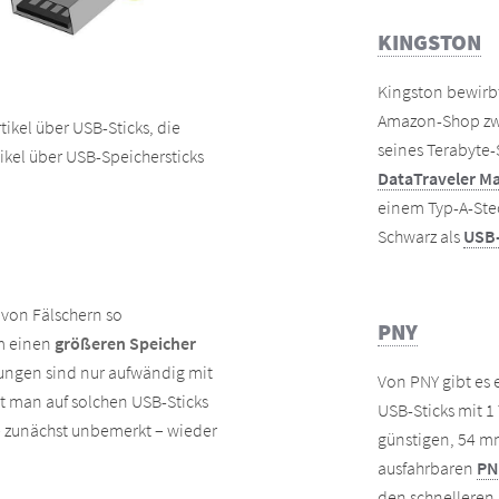
KINGSTON
Kingston bewirb
Amazon-Shop zw
tikel über USB-Sticks, die
seines Terabyte-
ikel über USB-Speichersticks
DataTraveler M
einem Typ-A-Ste
Schwarz als
USB-
 von Fälschern so
PNY
m einen
größeren Speicher
ungen sind nur aufwändig mit
Von PNY gibt es 
rt man auf solchen USB-Sticks
USB-Sticks mit 1
 – zunächst unbemerkt – wieder
günstigen, 54 m
ausfahrbaren
PN
den schnelleren,