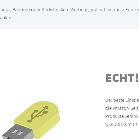
opups, Bannern oder Klickstrecken. Werbung gibt es hier nur in Form
käufen.
ECHT!
Der beste Einstie
die Amazon-Sei
Produkte verlink
USB-Sticks mit 1