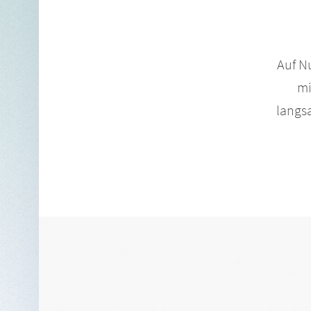
Auf N
m
langs