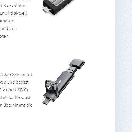
t Kapazitäten
Er wird aktuell
 Amazon,
 anderen
oten.
ck von SSK nennt
SSD
und besitzt
B-A und USB-C).
etet das Produkt
on übernimmt die