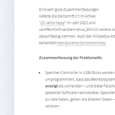
Eine sehr gute Zusammenfassungen
lieferte die Zeitschrift c't im Artikel
"
20 Jahre Nepp
" im Jahr 2022 und
veröffentlicht seitdem etwa jährlich weitere Ar
darauf Bezug nehmen. Auch der Wikipedia-Art
behandelt
Manipulierte Controllerchips
.
Zusammenfassung der Problematik:
Speicher-Controller in USB-Sticks werden
umprogrammiert, dass das Betriebssyste
anzeigt
als vorhanden – und diese Fälsch
spezieller Software nachweisbar. Speiche
zu viele Daten, gehen die ältesten Daten
verloren.