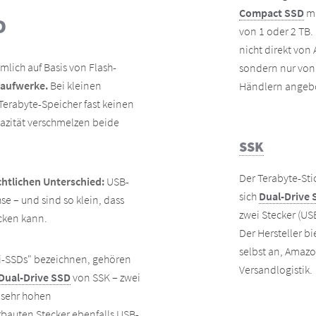
Compact SSD
mi
D
von 1 oder 2 TB. 
nicht direkt von
mlich auf Basis von Flash-
sondern nur von
Laufwerke.
Bei kleinen
Händlern angeb
Terabyte-Speicher fast keinen
pazität verschmelzen beide
SSK
Der Terabyte-Sti
chtlichen Unterschied:
USB-
sich
Dual-Drive 
se – und sind so klein, dass
zwei Stecker (US
ecken kann.
Der Hersteller bi
selbst an, Amaz
ini-SSDs" bezeichnen, gehören
Versandlogistik.
Dual-Drive SSD
von SSK – zwei
 sehr hohen
rbauten Stecker ebenfalls USB-