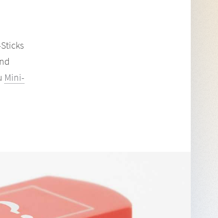
Sticks
und
zu
Mini-