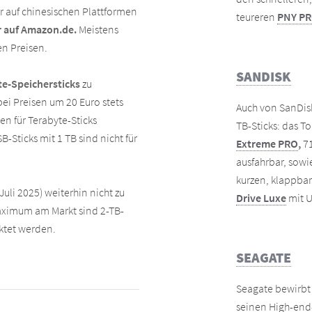
 auf chinesischen Plattformen
teureren
PNY PRO
r auf Amazon.de.
Meistens
en Preisen.
SANDISK
te-Speichersticks
zu
ei Preisen um 20 Euro stets
Auch von SanDisk
n für Terabyte-Sticks
TB-Sticks: das T
B-Sticks mit 1 TB sind nicht für
Extreme PRO
,
71
ausfahrbar, sow
kurzen, klappba
Juli 2025) weiterhin nicht zu
Drive Luxe
mit U
Maximum am Markt sind 2-TB-
rktet werden.
SEAGATE
Seagate bewirbt
seinen High-end