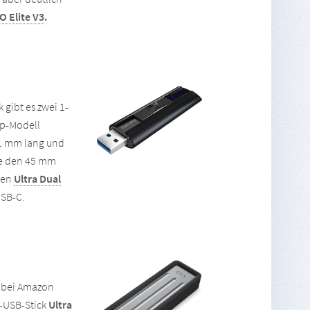
 Elite V3
.
 gibt es zwei 1-
op-Modell
 mm lang und
ie den 45 mm
ren
Ultra Dual
SB-C.
 bei Amazon
-USB-Stick
Ultra