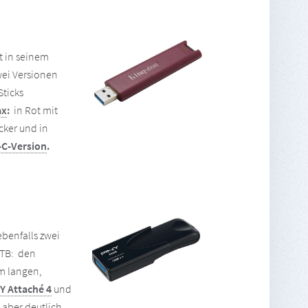
t in seinem
ei Versionen
Sticks
ax
:
in Rot mit
cker und in
C-Version
.
ebenfalls zwei
 TB: den
m langen,
Y Attaché 4
und
 aber deutlich