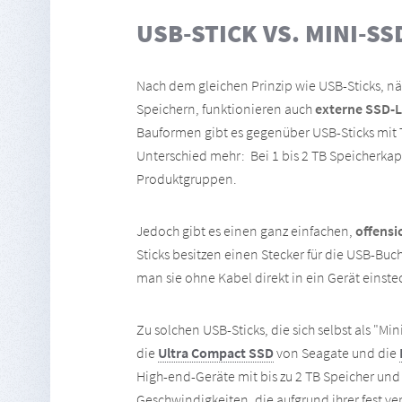
USB-STICK VS. MINI-SS
Nach dem gleichen Prinzip wie USB-Sticks, nä
Speichern, funktionieren auch
externe SSD-
Bauformen gibt es gegenüber USB-Sticks mit 
Unterschied mehr: Bei 1 bis 2 TB Speicherka
Produktgruppen.
Jedoch gibt es einen ganz einfachen,
offensi
Sticks besitzen einen Stecker für die USB-Buch
man sie ohne Kabel direkt in ein Gerät einst
Zu solchen USB-Sticks, die sich selbst als "M
die
Ultra Compact SSD
von Seagate und die
High-end-Geräte mit bis zu 2 TB Speicher und
Geschwindigkeiten, die aufgrund ihrer fest ve