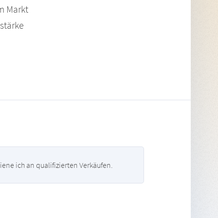
m Markt
tstärke
ne ich an qualifizierten Verkäufen.