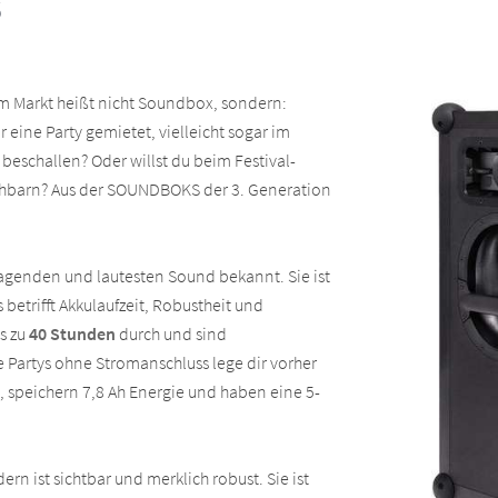
S
m Markt heißt nicht Soundbox, sondern:
 eine Party gemietet, vielleicht sogar im
l beschallen? Oder willst du beim Festival-
chbarn? Aus der SOUNDBOKS der 3. Generation
ragenden und lautesten Sound bekannt. Sie ist
 betrifft Akkulaufzeit, Robustheit und
s zu
40 Stunden
durch und sind
 Partys ohne Stromanschluss lege dir vorher
, speichern 7,8 Ah Energie und haben eine 5-
rn ist sichtbar und merklich robust. Sie ist