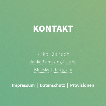
KONTAKT
N i k o B ä r s c h
danke@amazing-lists.de
Bluesky
|
Telegram
Impressum | Datenschutz | Provisionen