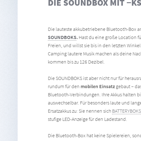
DIE SOUNDBOX MIT −K
Die lauteste akkubetriebene Bluetooth-Box a
SOUNDBOKS
.
Hast du eine große Location für
Freien, und willst sie bis in den letzten Winke
Camping lautere Musik machen als deine Na
kommen bis zu 126 Dezibel.
Die SOUNDBOKS ist aber nicht nur für heraus
rundum für den
mobilen Einsatz
gebaut – das
Bluetooth-Verbindungen. Ihre Akkus halten bi
auswechselbar. Für besonders laute und lange
Ersatzakkus zu: Sie nennen sich
BATTERYBOKS
stufige LED-Anzeige für den Ladestand.
Die Bluetooth-Box hat keine Spielereien, sonde