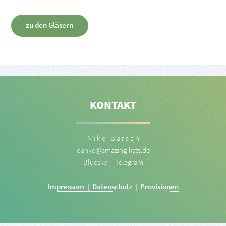
zu den Gläsern
KONTAKT
N i k o B ä r s c h
danke@amazing-lists.de
Bluesky
|
Telegram
Impressum | Datenschutz | Provisionen